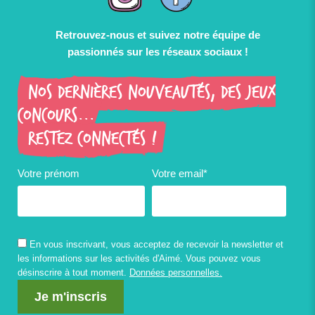
Retrouvez-nous et suivez notre équipe de
passionnés sur les réseaux sociaux !
Nos dernières nouveautés, des jeux
concours...
Restez connectés !
Votre prénom
Votre email*
En vous inscrivant, vous acceptez de recevoir la newsletter et
les informations sur les activités d'Aimé. Vous pouvez vous
désinscrire à tout moment.
Données personnelles.